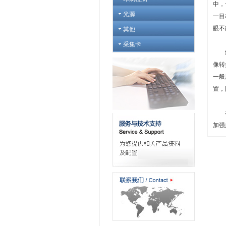
中，
光源
一目
眼不
其他
采集卡
红外
像转
一般
置，
在红
加强