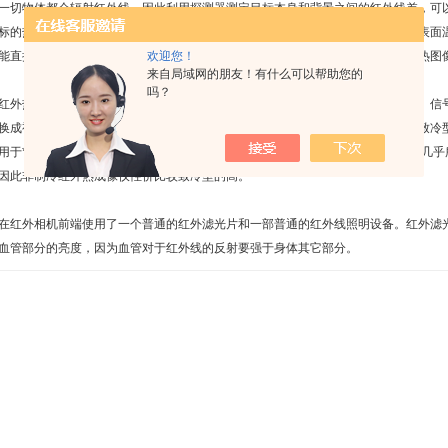
一切物体都会辐射红外线，因此利用探测器测定目标本身和背景之间的红外线差，可
标的热图像和可见光图像是不同，它不是人眼所能看到的可见光图像，而是目标表面
能直接看到目标的表面温度分布，变成人眼可以看到的代表目标表面温度分布的热图
欢迎您！
来自局域网的朋友！有什么可以帮助您的
吗？
热成像仪采用红外热成像技术，探测目标物体的红外辐射，并通过光电转换、信号
换成视频图像的设备，我们称为红外热成像仪。红外热成像仪可分为致冷型和非致冷
用于**用途而非致冷型灵敏度虽低于致冷型，但其性能已可以满足多数*事用途和几
因此非制冷红外热成像仪性价比较致冷型的高。
外相机前端使用了一个普通的红外滤光片和一部普通的红外线照明设备。红外滤光
血管部分的亮度，因为血管对于红外线的反射要强于身体其它部分。