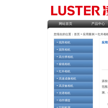
网站首页
产品中心
您现在的位置：
首页
>
应用案例
> 红外
线阵相机
应用
面阵相机
高分辨相机
棱镜相机
红外相机
红外
高速成像相机
源发
高灵敏相机
范围
测、
光谱相机
动作捕捉
红外
印刷检测