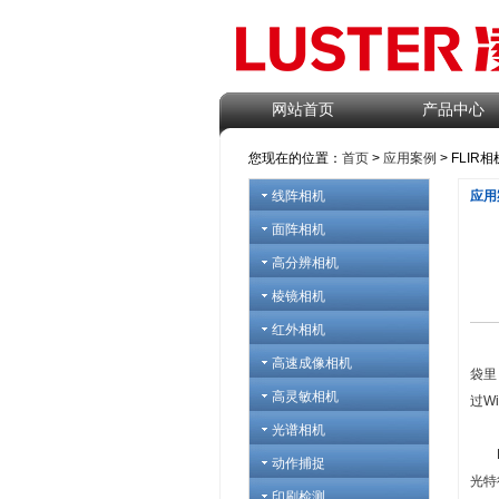
网站首页
产品中心
您现在的位置：
首页
>
应用案例
> FLI
线阵相机
应用
面阵相机
高分辨相机
棱镜相机
红外相机
FL
高速成像相机
袋里
高灵敏相机
过W
光谱相机
FL
动作捕捉
光特
印刷检测