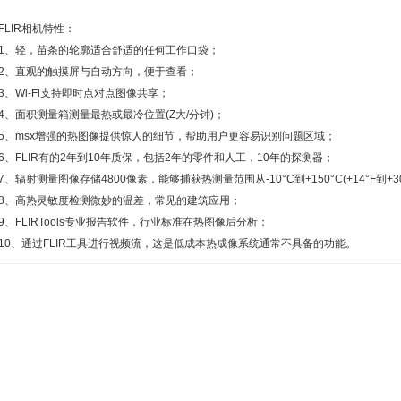
IR相机特性：
轻，苗条的轮廓适合舒适的任何工作口袋；
直观的触摸屏与自动方向，便于查看；
Wi-Fi支持即时点对点图像共享；
面积测量箱测量最热或最冷位置(Z大/分钟)；
msx增强的热图像提供惊人的细节，帮助用户更容易识别问题区域；
FLIR有的2年到10年质保，包括2年的零件和人工，10年的探测器；
辐射测量图像存储4800像素，能够捕获热测量范围从-10°C到+150°C(+14°F到+30
高热灵敏度检测微妙的温差，常见的建筑应用；
FLIRTools专业报告软件，行业标准在热图像后分析；
、通过FLIR工具进行视频流，这是低成本热成像系统通常不具备的功能。