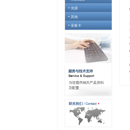
光源
FL
1、
其他
2、
采集卡
3、
4、
5、
6、
7、
8、
9、
10