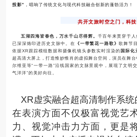
投影”
，唱响了传统文化与现代科技融合创新的蓬勃活力！
共开文旅时空之门，科技
五湖四海皆春色，万水千山尽得辉。
千百年来贯穿于人
已深深烙印进历史文脉中。在
《一带繁花一路歌》
歌舞节目
依据XR跟踪模组数据和摄像机镜头参数实时渲染的
国际化
超高清大屏上，打造惟妙惟肖的虚拟舞台空间，演员在舞台
尔维亚等“一带一路”沿线国家的文脉景观中，展现了文明
气洋洋”的美好向往。
XR虚实融合超高清制作系统
在表演方面不仅极富视觉艺
力、视觉冲击力方面，更是