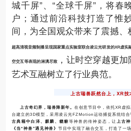
城千屏”、“全球千屏”，将春
户；通过前沿科技打造了惟
间，为全国观众带来了震撼、
超高清视音频制播呈现国家重点实验室联合凌云光研发的XR
虚实
，让时空穿越更加
空交互等表现的淋漓尽致
艺术互融树立了行业典范。
上古瑞兽跃然台上，XR技
上古奇幻界，瑞兽降新年。
在创意节目中，依托XR虚
台建立的3D模型，采用凌云光FZMotion运动捕捉系统
古典籍中白泽、麒麟、貔貅
等神兽的传神姿态，让
上古神
《当“神兽”遇见神兽》
节目中实现了融合交互，打造了一