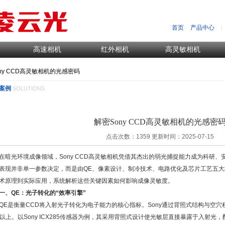
首页
产品中心
|
高速相机
红外相机
高灵敏相机
ony CCD高灵敏相机的光感密码
案例
SOLUTIONS
解密Sony CCD高灵敏相机的光感密
点击次数：1359 更新时间：2025-07-15
光环境成像领域，Sony CCD高灵敏相机凭借其杰出的弱光捕捉能力成为科研、
表现并非单一参数决定，而是由QE、像素设计、制冷技术、电路优化及芯片工艺五大
术原理到实际应用，系统解析这些关键因素如何影响成像灵敏度。
一、QE：光子转化的“效率引擎”
是衡量CCD将入射光子转化为电子能力的核心指标。Sony通过背照式结构与空穴积
%以上。以Sony ICX285传感器为例，其采用背照式设计使光敏层直接暴露于入射光，