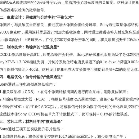
光的QE从传统结构的40%提升至85%，显着增强了绿光波段的灵敏度。这种设计使
传感器难以检测的微弱信号。
二、像素设计：灵敏度与分辨率的“平衡艺术”
尺寸与灵敏度呈正相关，但过度增大像素会牺牲分辨率。Sony通过双层像感结构实现
200万像素时，采用深耗尽层设计增加光吸收深度，同时通过微透镜将入射光聚焦至感光单
45μm像素配合片上透镜技术，在保持230万像素分辨率的同时，将灵敏度提升至20V/lu
三、制冷技术：热噪声的“低温克星”
D工作温度每升高6℃，暗电流噪声会翻倍。Sony科研级相机采用两级半导体制冷技
ny XEVA-1.7-320相机为例，其制冷系统使暗电流从常温下的0.1e-/pixel/s降至0.002
仍可保持信噪比＞40dB。这种设计使相机在天文摄影中可捕捉到星等+22的暗弱天体
四、电路优化：信号传输的“低噪通道”
ny通过三项电路创新降低噪声：
相关双采样（CDS）：在每个像素转移周期内进行两次采样，消除复位噪声；
可编程增益放大器（PGA）：根据信号强度动态调整增益，避免小信号被量化噪声
低噪声ADC：采用16位ADC芯片，将模拟信号转换为数字信号时的量化误差控制在0.
技术使Sony ICCD相机在单光子计数模式下，仍可保持＜0.1%的计数误差。
五、芯片工艺：材料科学的“微观革命”
ny通过三项工艺突破提升芯片性能：
高纯度硅基底：将杂质浓度控制在101? atoms/cm3以下，减少暗电流产生；