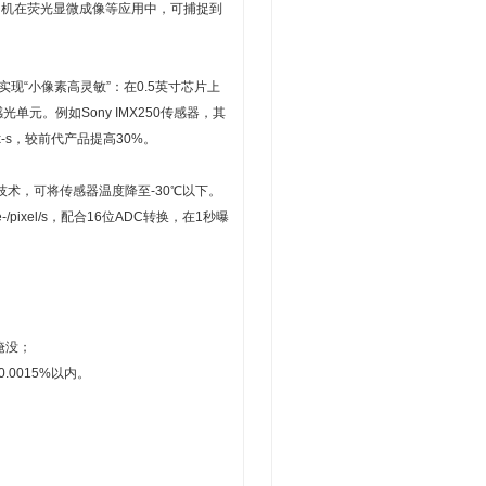
相机在荧光显微成像等应用中，可捕捉到
“小像素高灵敏”：在0.5英寸芯片上
元。例如Sony IMX250传感器，其
x-s，较前代产品提高30%。
术，可将传感器温度降至-30℃以下。
e-/pixel/s，配合16位ADC转换，在1秒曝
。
淹没；
0015%以内。