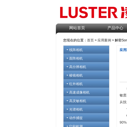
网站首页
产品中心
您现在的位置：
首页
>
应用案例
> 解密S
线阵相机
应用
面阵相机
高分辨相机
棱镜相机
红外相机
在暗
高速成像相机
敏度
高灵敏相机
从技
光谱相机
QE
动作捕捉
90
印刷检测