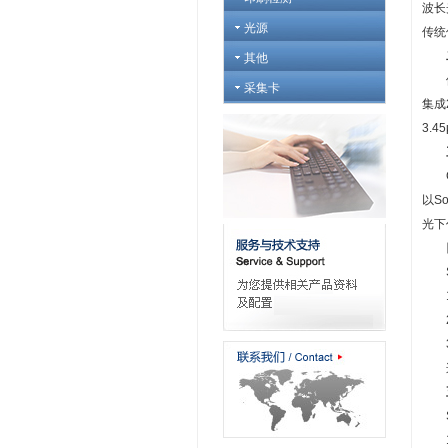
波长
光源
传统
其他
像素
采集卡
集成
3.
CC
以So
光下
So
1.
2.
3.
这些
So
1.