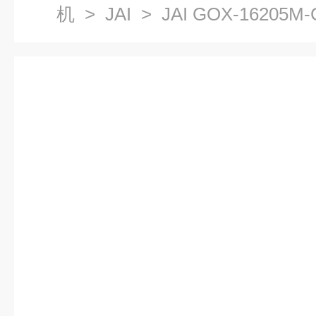
机
>
JAI
> JAI GOX-1620