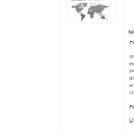
Sp
产
S
的
S
质
由
1
产