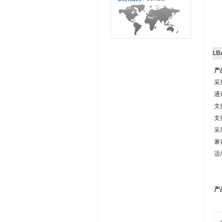
LB
产
采
通
支
支
采
兼
适
产