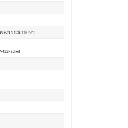
，1路双向可配置非隔离I/O
UV422Packed