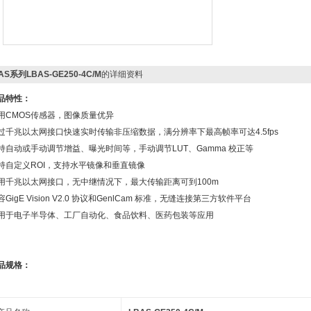
AS系列LBAS-GE250-4C/M
的详细资料
品特性：
用CMOS传感器，图像质量优异
过千兆以太网接口快速实时传输非压缩数据，满分辨率下最高帧率可达4.5fps
持自动或手动调节增益、曝光时间等，手动调节LUT、Gamma 校正等
持自定义ROI，支持水平镜像和垂直镜像
用千兆以太网接口，无中继情况下，最大传输距离可到100m
容GigE Vision V2.0 协议和GenlCam 标准，无缝连接第三方软件平台
用于电子半导体、工厂自动化、食品饮料、医药包装等应用
品规格：