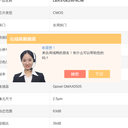
产品名称
LBAS-GE250-4C/M
芯片类型
CMOS
快门
全局快门
数据接口
GigE/POE
欢迎您！
分辨率
5120 × 5120
来自局域网的朋友！有什么可以帮助您的
吗？
彩色/黑白
Color/Mono
帧率
4.5 fps
传感器
Gpixel GMAX0505
像元尺寸
2.5μm
动态范围
63dB
信噪比
36dB