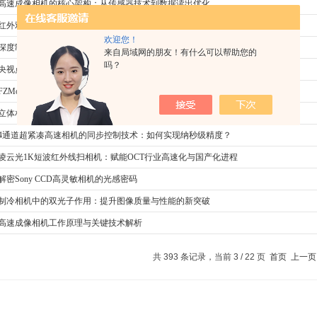
高速成像相机的核心架构：从传感器技术到数据读出优化
红外双CCD多光谱成像如何开启透视万物新维度
欢迎您！
深度制冷至-100℃的高灵敏神器：Andor iXon系列EMCCD，科研党看过来
来自局域网的朋友！有什么可以帮助您的
吗？
央视点赞！光场重建系统让数字人制作快一步、省一半
FZMotion运动捕捉系统助力傅利叶具身智能全身运控研究
立体相机双目/三目视觉引擎，开启实时三维世界构建新纪元
4通道超紧凑高速相机的同步控制技术：如何实现纳秒级精度？
凌云光1K短波红外线扫相机：赋能OCT行业高速化与国产化进程
解密Sony CCD高灵敏相机的光感密码
制冷相机中的双光子作用：提升图像质量与性能的新突破
高速成像相机工作原理与关键技术解析
共 393 条记录，当前 3 / 22 页
首页
上一页