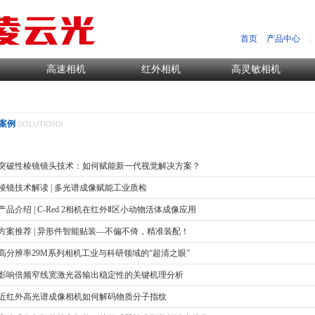
首页
产品中心
|
高速相机
红外相机
高灵敏相机
案例
SOLUTIONS
突破性棱镜镜头技术：如何赋能新一代视觉解决方案？
棱镜技术解读 | 多光谱成像赋能工业质检
产品介绍 | C-Red 2相机在红外Ⅱ区小动物活体成像应用
方案推荐 | 异形件智能贴装—不偏不倚，精准装配！
高分辨率29M系列相机工业与科研领域的“超清之眼”
影响倍频窄线宽激光器输出稳定性的关键机理分析
近红外高光谱成像相机如何解码物质分子指纹