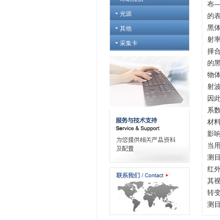
布
光源
的
黑
其他
射
采集卡
择
的
物
射
因
系
材
影
当
测
红
其
转
测