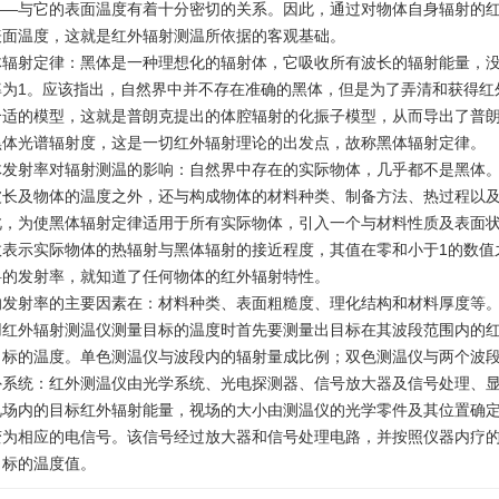
——与它的表面温度有着十分密切的关系。因此，通过对物体自身辐射的
表面温度，这就是红外辐射测温所依据的客观基础。
体辐射定律：黑体是一种理想化的辐射体，它吸收所有波长的辐射能量，
率为1。应该指出，自然界中并不存在准确的黑体，但是为了弄清和获得红
合适的模型，这就是普朗克提出的体腔辐射的化振子模型，从而导出了普
黑体光谱辐射度，这是一切红外辐射理论的出发点，故称黑体辐射定律。
体发射率对辐射测温的影响：自然界中存在的实际物体，几乎都不是黑体
波长及物体的温度之外，还与构成物体的材料种类、制备方法、热过程以
此，为使黑体辐射定律适用于所有实际物体，引入一个与材料性质及表面
数表示实际物体的热辐射与黑体辐射的接近程度，其值在零和小于1的数值
料的发射率，就知道了任何物体的红外辐射特性。
响发射率的主要因素在：材料种类、表面粗糙度、理化结构和材料厚度等
用红外辐射测温仪测量目标的温度时首先要测量出目标在其波段范围内的
目标的温度。单色测温仪与波段内的辐射量成比例；双色测温仪与两个波
外系统：红外测温仪由光学系统、光电探测器、信号放大器及信号处理、
视场内的目标红外辐射能量，视场的大小由测温仪的光学零件及其位置确
变为相应的电信号。该信号经过放大器和信号处理电路，并按照仪器内疗
目标的温度值。