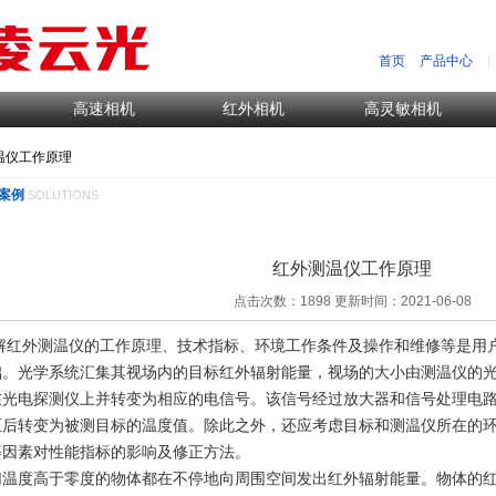
首页
产品中心
|
高速相机
红外相机
高灵敏相机
温仪工作原理
案例
SOLUTIONS
红外测温仪工作原理
点击次数：1898 更新时间：2021-06-08
解红外测温仪的工作原理、技术指标、环境工作条件及操作和维修等是用
础。光学系统汇集其视场内的目标红外辐射能量，视场的大小由测温仪的
在光电探测仪上并转变为相应的电信号。该信号经过放大器和信号处理电
正后转变为被测目标的温度值。除此之外，还应考虑目标和测温仪所在的
等因素对性能指标的影响及修正方法。
切温度高于零度的物体都在不停地向周围空间发出红外辐射能量。物体的