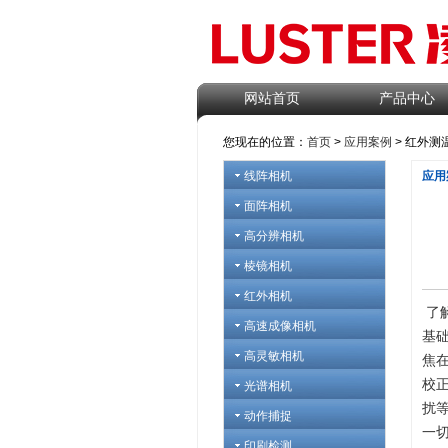
网站首页
产品中心
您现在的位置：
首页
>
应用案例
> 红外测
线阵相机
应用
面阵相机
高分辨相机
棱镜相机
红外相机
了
高速成像相机
基
高灵敏相机
焦
校
光谱相机
扰
动作捕捉
一
印刷检测