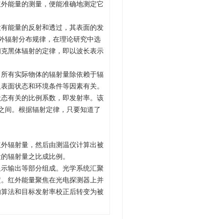
红外能量的测量，便能准确地测定它
没有能量的反射和透过，其表面的发
外辐射分布规律，在理论研究中选
朗克黑体辐射的定律，即以波长表示
。所有实际物体的辐射量除依赖于辐
及表面状态和环境条件等因素有关。
状态有关的比例系数，即发射率。该
之间。根据辐射定律，只要知道了
。
红外辐射量，然后由测温仪计算出被
段的辐射量之比成比例。
显示输出等部分组成。光学系统汇聚
定。红外能量聚焦在光电探测器上并
的算法和目标发射率校正后转变为被